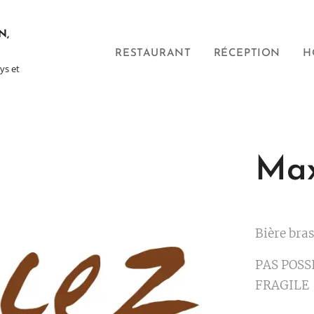
N,
RESTAURANT
RÉCEPTION
H
ys et
Max
Bière bra
PAS POSS
FRAGILE